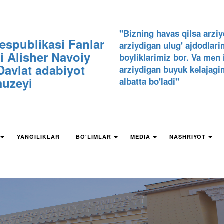
"Bizning havas qilsa arziy
espublikasi Fanlar
arziydigan ulug' ajdodlari
 Alisher Navoiy
boyliklarimiz bor. Va mеn
avlat adabiyot
arziydigan buyuk kеlajagi
uzeyi
albatta bo'ladi"
YANGILIKLAR
BO'LIMLAR
MEDIA
NASHRIYOT