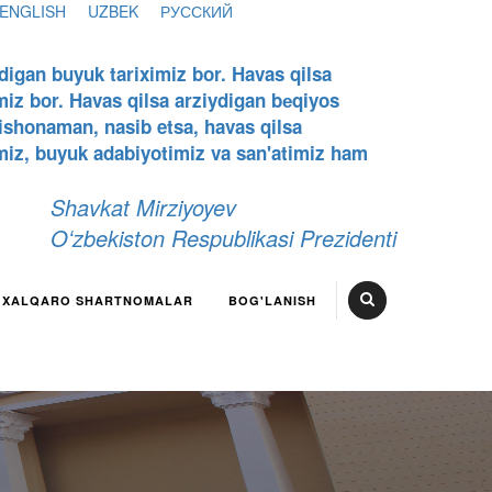
ENGLISH
UZBEK
РУССКИЙ
digan buyuk tariximiz bor. Havas qilsa
miz bor. Havas qilsa arziydigan bеqiyos
 ishonaman, nasib etsa, havas qilsa
miz, buyuk adabiyotimiz va san'atimiz ham
Shavkat Mirziyoyev
Oʻzbekiston Respublikasi Prezidenti
XALQARO SHARTNOMALAR
BOG'LANISH