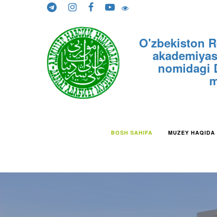
Skip to content
O'zbekiston R
akademiyasi
nomidagi D
m
BOSH SAHIFA
MUZEY HAQIDA