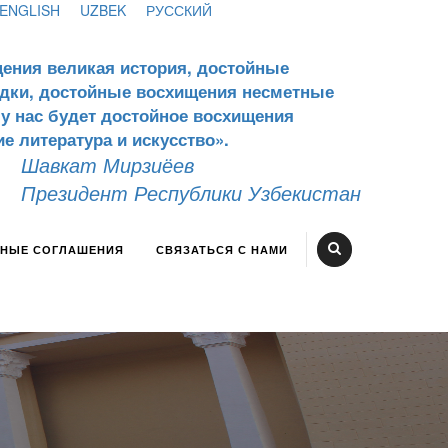
ENGLISH
UZBEK
РУССКИЙ
щения великая история, достойные
едки, достойные восхищения несметные
- у нас будет достойное восхищения
е литература и искусство».
Шавкат Мирзиёев
Президент Республики Узбекистан
НЫЕ СОГЛАШЕНИЯ
СВЯЗАТЬСЯ С НАМИ