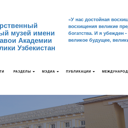
«У нас достойная восхи
арственный
восхищения великие пр
ый музей имени
богатства. И я убежден 
авои Академии
великое будущее, велики
лики Узбекистан
ТИ
РАЗДЕЛЫ
МЭДИА
ПУБЛИКАЦИИ
МЕЖДУНАРОД