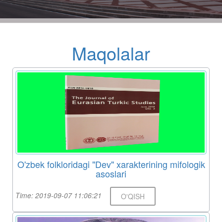
Maqolalar
O'zbek folkloridagi "Dev" xarakterining mifologik
asoslari
Time: 2019-09-07 11:06:21
O'QISH