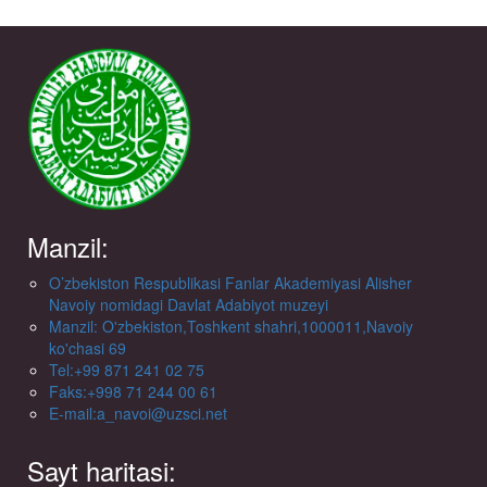
Manzil:
O’zbekiston Respublikasi Fanlar Akademiyasi Alisher
Navoiy nomidagi Davlat Adabiyot muzeyi
Manzil: O'zbekiston,Toshkent shahri,1000011,Navoiy
ko'chasi 69
Tel:+99 871 241 02 75
Faks:+998 71 244 00 61
E-mail:a_navoi@uzsci.net
Sayt haritasi: