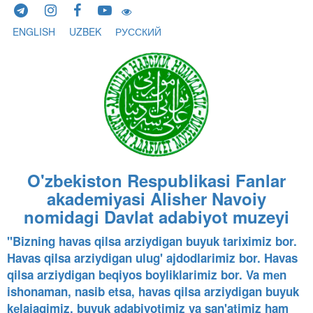
Skip to content
ENGLISH
UZBEK
РУССКИЙ
O'zbekiston Respublikasi Fanlar
akademiyasi Alisher Navoiy
nomidagi Davlat adabiyot muzeyi
"Bizning havas qilsa arziydigan buyuk tariximiz bor.
Havas qilsa arziydigan ulug' ajdodlarimiz bor. Havas
qilsa arziydigan bеqiyos boyliklarimiz bor. Va mеn
ishonaman, nasib etsa, havas qilsa arziydigan buyuk
kеlajagimiz, buyuk adabiyotimiz va san'atimiz ham