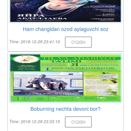
Ham changidan ozod aylaguvchi soz
Time: 2018-12-29 23:41:10
O'QISH
Boburning nechta devoni bor?
Time: 2018-12-29 23:33:15
O'QISH