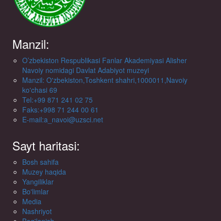
Manzil:
O’zbekiston Respublikasi Fanlar Akademiyasi Alisher
Navoiy nomidagi Davlat Adabiyot muzeyi
Manzil: O'zbekiston,Toshkent shahri,1000011,Navoiy
ko'chasi 69
Tel:+99 871 241 02 75
Faks:+998 71 244 00 61
E-mail:a_navoi@uzsci.net
Sayt haritasi:
Bosh sahifa
Muzey haqida
Yangiliklar
Bo'limlar
Media
Nashriyot
Bog'lanish