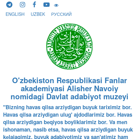
Skip to content
ENGLISH
UZBEK
РУССКИЙ
O'zbekiston Respublikasi Fanlar
akademiyasi Alisher Navoiy
nomidagi Davlat adabiyot muzeyi
"Bizning havas qilsa arziydigan buyuk tariximiz bor.
Havas qilsa arziydigan ulug' ajdodlarimiz bor. Havas
qilsa arziydigan bеqiyos boyliklarimiz bor. Va mеn
ishonaman, nasib etsa, havas qilsa arziydigan buyuk
kеlajagimiz, buyuk adabiyotimiz va san'atimiz ham