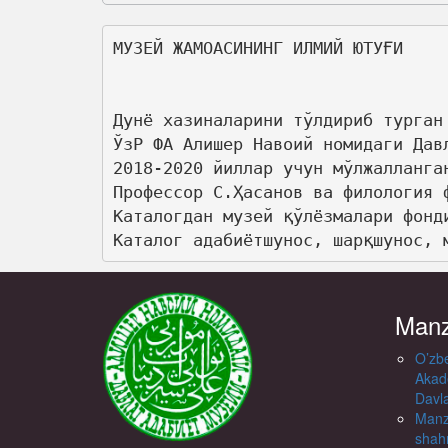
МУЗЕЙ ЖАМОАСИНИНГ ИЛМИЙ ЮТУҒИ

Дунё хазиналарини тўлдириб турган
ЎзР ФА Алишер Навоий номидаги Дав
2018-2020 йиллар учун мўлжалланга
Профессор С.Ҳасанов ва филология 
Каталогдан музей қўлёзмалари фонд
Каталог адабиётшунос, шарқшунос, 
Manz
O’zbe
Akad
Davl
Manzi
shahr