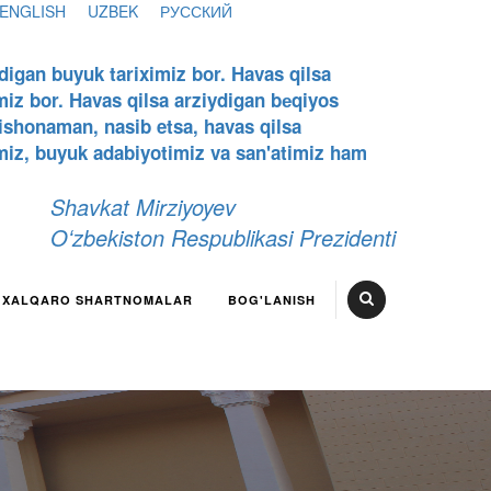
ENGLISH
UZBEK
РУССКИЙ
digan buyuk tariximiz bor. Havas qilsa
miz bor. Havas qilsa arziydigan bеqiyos
 ishonaman, nasib etsa, havas qilsa
miz, buyuk adabiyotimiz va san'atimiz ham
Shavkat Mirziyoyev
Oʻzbekiston Respublikasi Prezidenti
XALQARO SHARTNOMALAR
BOG'LANISH