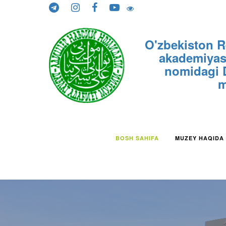
Skip to content
O'zbekiston R
akademiyasi
nomidagi D
m
BOSH SAHIFA
MUZEY HAQIDA