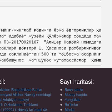
 минг-минглаб қадимги ёзма ёдгорликлар ҳар би
лат адабиёт музейи қўлёзмалар фондида ҳам кўп
н ПЗ-20170920167  “Алишер Навоий номидаги Дав
фанлари доктори Ш. Ҳасанова раҳбарлигидаги ол
ида сақланаётган 500 та тошбосма асарнинг илм
манбашунос, матншунос мутахассислар  ҳамда ва
il:
Sayt haritasi:
kiston Respublikasi Fanlar
Bosh sahifa
emiyasi Alisher Navoiy nomidagi
Muzey haqida
at Adabiyot muzeyi
Yangiliklar
l: O'zbekiston,Toshkent
Bo'limlar
i,1000011,Navoiy ko'chasi 69
Media