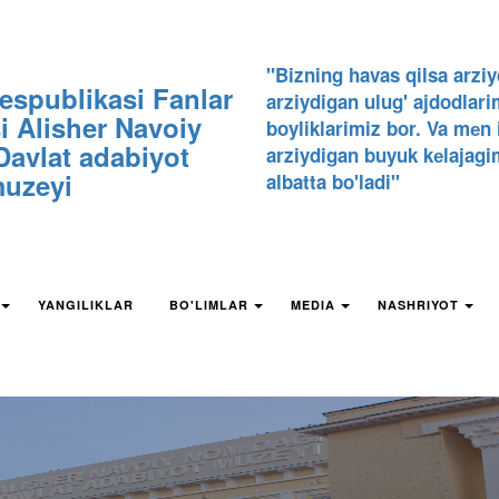
"Bizning havas qilsa arziy
espublikasi Fanlar
arziydigan ulug' ajdodlari
 Alisher Navoiy
boyliklarimiz bor. Va mеn
avlat adabiyot
arziydigan buyuk kеlajagi
uzeyi
albatta bo'ladi"
YANGILIKLAR
BO'LIMLAR
MEDIA
NASHRIYOT