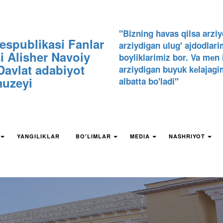
"Bizning havas qilsa arziy
espublikasi Fanlar
arziydigan ulug' ajdodlari
 Alisher Navoiy
boyliklarimiz bor. Va mеn
avlat adabiyot
arziydigan buyuk kеlajagi
uzeyi
albatta bo'ladi"
YANGILIKLAR
BO'LIMLAR
MEDIA
NASHRIYOT