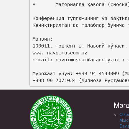
•	Материалда ҳавола (сноска)ларидаги адабиётлар тўлиқ ёзилиши ва саҳифа остида кўрсатилиши керак.

Конференция тўпламининг ўз вақтид
Кечиктирилган ва талаблар бўйича 
Манзил:   

100011, Тошкент ш. Навоий кўчаси, 
www. navoimuseum.uz  

e-mail: navoimuseum@academy.uz ; a
Мурожаат учун: +998 94 4543009 (Ме
+998 99 7071034 (Дилноза Рустамов
Manz
O’zbe
Akad
Davl