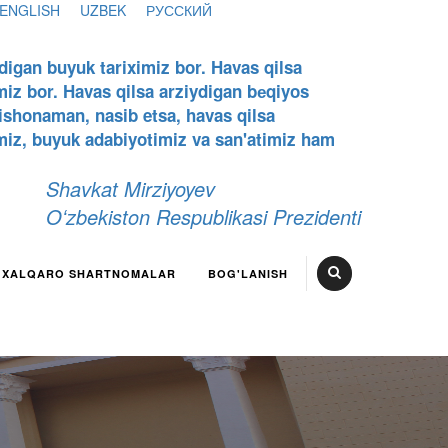
ENGLISH
UZBEK
РУССКИЙ
digan buyuk tariximiz bor. Havas qilsa
miz bor. Havas qilsa arziydigan bеqiyos
 ishonaman, nasib etsa, havas qilsa
miz, buyuk adabiyotimiz va san'atimiz ham
Shavkat Mirziyoyev
Oʻzbekiston Respublikasi Prezidenti
XALQARO SHARTNOMALAR
BOG'LANISH