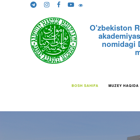
Skip to content
O'zbekiston R
akademiyasi
nomidagi D
m
BOSH SAHIFA
MUZEY HAQIDA