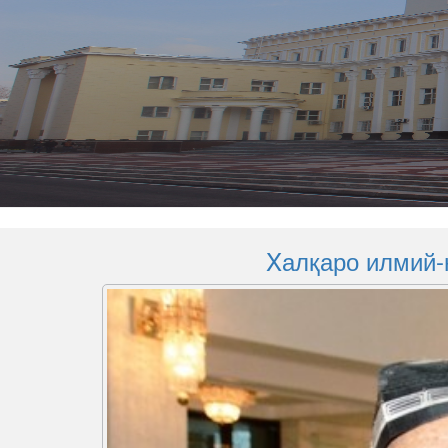
Xалқаро илмий-