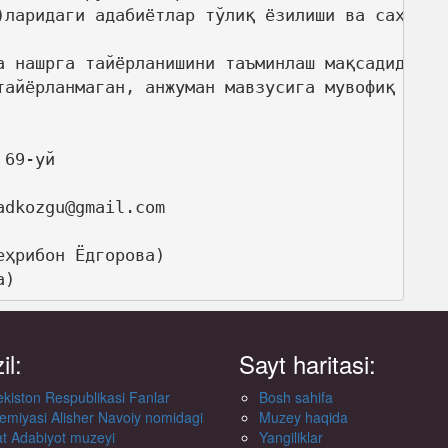
а нашрга тайёрланишини таъминлаш мақсадида Си
тайёрланмаган, анжуман мавзусига мувофиқ келма
69-уй

dkozgu@gmail.com 

ҳрибон Ёдгорова)

а)
il:
Sayt haritasi:
kiston Respublikasi Fanlar
Bosh sahifa
emiyasi Alisher Navoiy nomidagi
Muzey haqida
at Adabiyot muzeyi
Yangiliklar