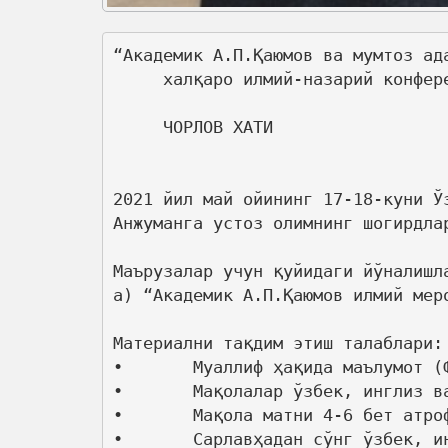
“Академик А.П.Қаюмов ва мумтоз ада
     халқаро илмий-назарий конфере
     ЧОРЛОВ ХАТИ 

2021 йил май ойининг 17-18-куни Ў
Анжуманга устоз олимнинг шогирдла
Маърузалар учун қуйидаги йўналишла
а) “Академик А.П.Қаюмов илмий мер
Материални тақдим этиш талаблари: 
•	Муаллиф ҳақида маълумот (Ф.И., иш жойи ва лавозими, илмий даражаси, тел., e-mail);

•	Мақолалар ўзбек, инглиз ва рус тилларида қабул қилинади; 

•	Мақола матни 4-6 бет атрофида, MS WORD, Times New Roman, 14 кегель, сатрлар ораси 1,15 интервал, варақнинг чап томонидан 3 см, ўнгдан 1,5 см, юқори ва пастдан 2 см бўлиши керак. 

•	Сарлавҳадан сўнг ўзбек, инглиз ва рус тилларидаги қисқа аннотация ҳамда калит сўзлар берилиши шарт.
