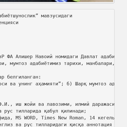
биётшунослик” мавзусидаги 

нцияси

зР ФА Алишер Навоий номидаги Давлат адабиёт м
ри, мумтоз адабиётимиз тарихи, манбалари, наз
р белгиланган:

оси ва унинг аҳамияти”; б) Шарқ мумтоз адабиё

