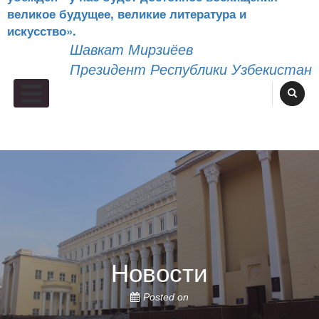
великое будущее, великие литература и
искусство».
Шавкат Мирзиёев
Президент Республики Узбекистан
Primary Menu
Новости
Posted on